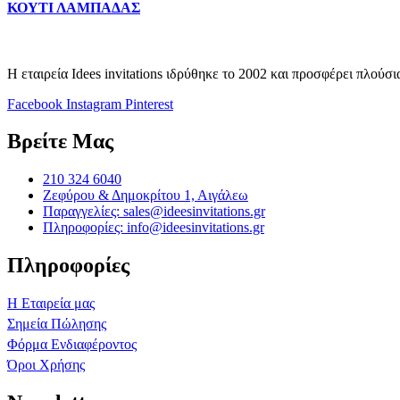
ΚΟΥΤΙ ΛΑΜΠΑΔΑΣ
Η εταιρεία Idees invitations ιδρύθηκε το 2002 και προσφέρει πλούσ
Facebook
Instagram
Pinterest
Βρείτε Μας
210 324 6040
Ζεφύρου & Δημοκρίτου 1, Αιγάλεω
Παραγγελίες: sales@ideesinvitations.gr
Πληροφορίες: info@ideesinvitations.gr
Πληροφορίες
Η Εταιρεία μας
Σημεία Πώλησης
Φόρμα Ενδιαφέροντος
Όροι Χρήσης