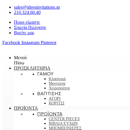
sales@ideesinvitations.gr
210.324.60.40
Ποιοι είμαστε
Σημεία Πώλησης
Βρείτε μας
Facebook
Instagram
Pinterest
Μενού
Πίσω
ΠΡΟΣΚΛΗΤΗΡΙΑ
ΓΑΜΟΥ
Κλασσικά
Μοντέρνα
Χειροποίητα
ΒΑΠΤΙΣΗΣ
ΑΓΟΡΙ
ΚΟΡΙΤΣΙ
ΠΡΟΪΟΝΤΑ
ΠΡΟΪΟΝΤΑ
CENTER PIECES
ΒΙΒΛΙΑ ΕΥΧΩΝ
ΜΠΟΜΠΟΝΙΕΡΕΣ