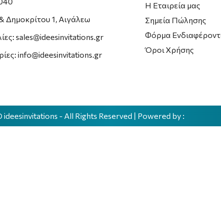
6040
Η Εταιρεία μας
& Δημοκρίτου 1, Αιγάλεω
Σημεία Πώλησης
Φόρμα Ενδιαφέροντ
ες: sales@ideesinvitations.gr
Όροι Χρήσης
ες: info@ideesinvitations.gr
©
ideesinvitations
- All Rights Reserved | Powered by :