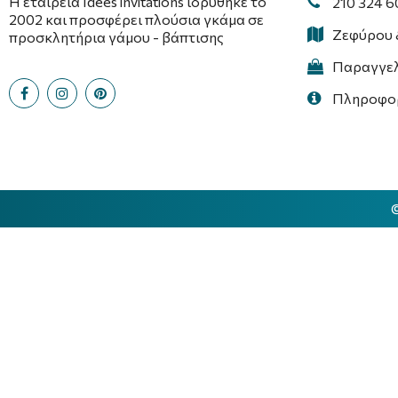
Η εταιρεία Idees invitations ιδρύθηκε το
210 324 
2002 και προσφέρει πλούσια γκάμα σε
Ζεφύρου 
προσκλητήρια γάμου - βάπτισης
Παραγγελί
Πληροφορί