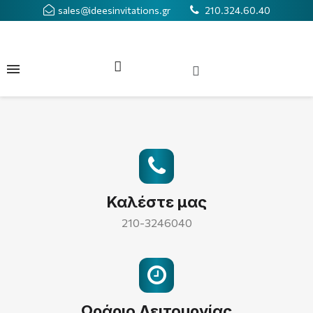
sales@ideesinvitations.gr
210.324.60.40
Καλέστε μας
210-3246040
Ωράριο Λειτουργίας