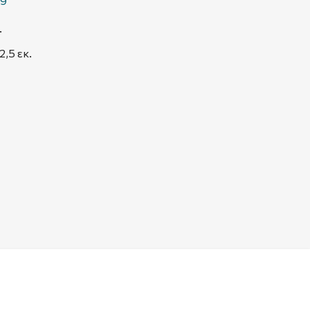
 9
.
2,5 εκ.