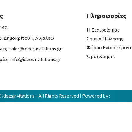
ς
Πληροφορίες
6040
Η Εταιρεία μας
& Δημοκρίτου 1, Αιγάλεω
Σημεία Πώλησης
Φόρμα Ενδιαφέροντ
ες: sales@ideesinvitations.gr
Όροι Χρήσης
ες: info@ideesinvitations.gr
©
ideesinvitations
- All Rights Reserved | Powered by :