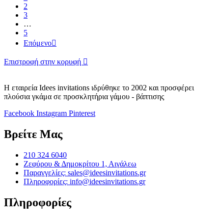
2
3
…
5
Επόμενο

Επιστροφή στην κορυφή

Η εταιρεία Idees invitations ιδρύθηκε το 2002 και προσφέρει
πλούσια γκάμα σε προσκλητήρια γάμου - βάπτισης
Facebook
Instagram
Pinterest
Βρείτε Μας
210 324 6040
Ζεφύρου & Δημοκρίτου 1, Αιγάλεω
Παραγγελίες: sales@ideesinvitations.gr
Πληροφορίες: info@ideesinvitations.gr
Πληροφορίες